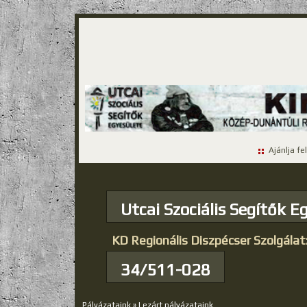
Ajánlja fe
Utcai Szociális Segítők E
KD Regionális Diszpécser Szolgálat
34/511-028
Pályázataink
»
Lezárt pályázataink