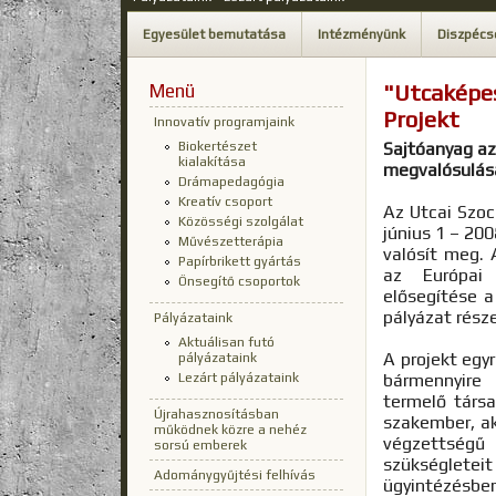
Egyesület bemutatása
Intézményünk
Diszpécs
Menü
"Utcaképes
Projekt
Innovatív programjaink
Biokertészet
Sajtóanyag az
kialakítása
megvalósulás
Drámapedagógia
Kreatív csoport
Az Utcai Szoc
Közösségi szolgálat
június 1 – 20
Művészetterápia
valósít meg.
Papírbrikett gyártás
az Európai
Önsegítő csoportok
elősegítése a
pályázat része
Pályázataink
Aktuálisan futó
A projekt egy
pályázataink
Lezárt pályázataink
bármennyire
termelő társa
Újrahasznosításban
szakember, ak
működnek közre a nehéz
végzettségű
sorsú emberek
szükséglete
Adománygyűjtési felhívás
ügyintézésb