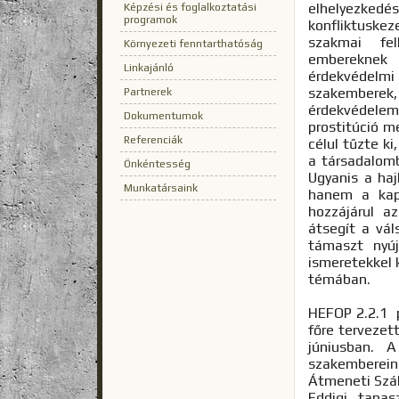
elhelyezk
Képzési és foglalkoztatási
programok
konfliktuske
szakmai fel
Környezeti fenntarthatóság
embereknek
Linkajánló
érdekvédelm
szakembere
Partnerek
érdekvédele
Dokumentumok
prostitúció m
Referenciák
célul tűzte k
a társadalom
Önkéntesség
Ugyanis a haj
Munkatársaink
hanem a kapc
hozzájárul a
átsegít a vál
támaszt nyúj
ismeretekkel 
témában.
HEFOP 2.2.1 p
főre tervezet
júniusban. A
szakemberein
Átmeneti Száll
Eddigi tapas