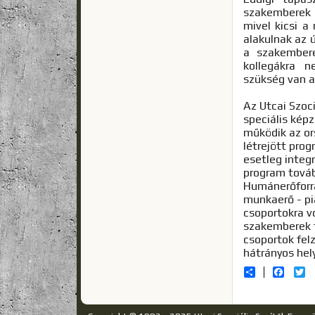
szakemberek 
mivel kicsi a
alakulnak az 
a szakember
kollegákra 
szükség van a
Az Utcai Szoci
speciális kép
működik az or
létrejött pro
esetleg integ
program továb
Humánerőforrá
munkaerő - pi
csoportokra v
szakemberek 
csoportok fel
hátrányos hel
Share
Facebo
Tw