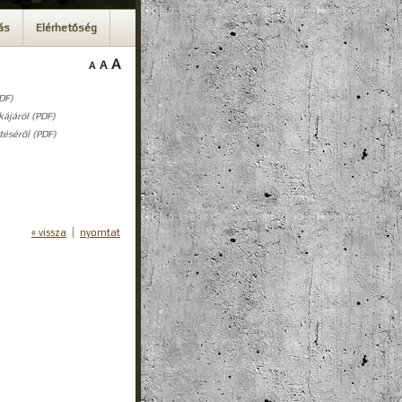
ás
Elérhetőség
A
A
A
DF)
ájáról (PDF)
téséről (PDF)
« vissza
nyomtat