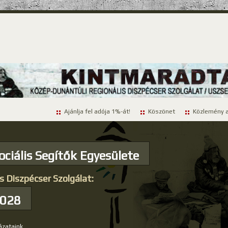
Ajánlja fel adója 1%-át!
Köszönet
Közlemény a
ociális Segítők Egyesülete
s Diszpécser Szolgálat:
-028
ázataink