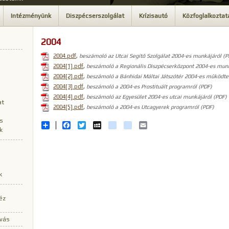
Intézményünk
Diszpécserszolgálat
Krízisautó
Közfoglalkoztat
2004
2004.pdf
,
beszámoló az Utcai Segítő Szolgálat 2004-es munkájáról (P
2004[1].pdf
,
beszámoló a Regionális Diszpécserközpont 2004-es munk
2004[2].pdf
,
beszámoló a Bánhidai Máltai Játszótér 2004-es működte
2004[3].pdf
,
beszámoló a 2004-es Prostituált programról (PDF)
2004[4].pdf
,
beszámoló az Egyesület 2004-es utcai munkájáról (PDF)
at
2004[5].pdf
,
beszámoló a 2004-es Utcagyerek programról (PDF)
ás
Share
Facebook
Twitter
MySpace
iwiw
hotmail
Email
k
k
éz
ívás