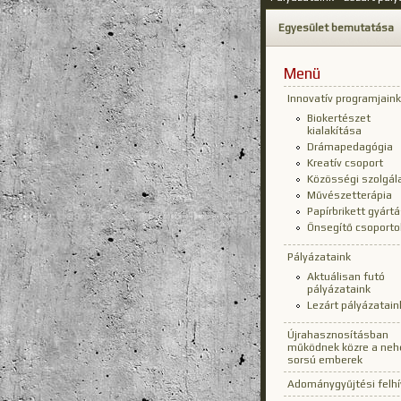
Egyesület bemutatása
Menü
Innovatív programjaink
Biokertészet
kialakítása
Drámapedagógia
Kreatív csoport
Közösségi szolgál
Művészetterápia
Papírbrikett gyárt
Önsegítő csoporto
Pályázataink
Aktuálisan futó
pályázataink
Lezárt pályázatain
Újrahasznosításban
működnek közre a neh
sorsú emberek
Adománygyűjtési felh