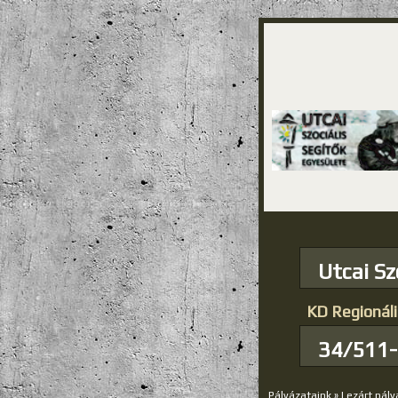
Utcai Sz
KD Regionáli
34/511
Pályázataink
»
Lezárt pály