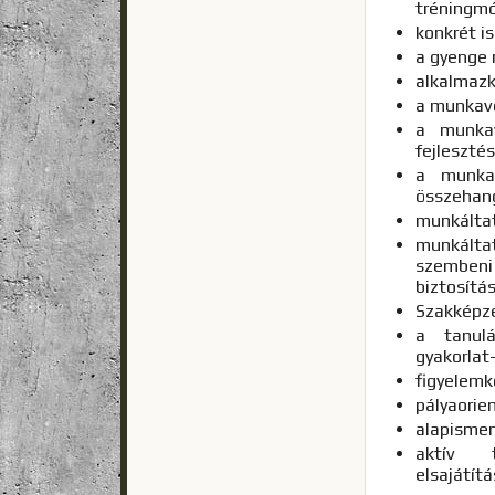
tréningm
konkrét i
a gyenge 
alkalmaz
a munkavé
a munkav
fejleszté
a munkav
összehan
munkáltat
munkáltat
szembeni
biztosítá
Szakképzé
a tanulá
gyakorlat-
figyelemk
pályaorie
alapismer
aktív t
elsajátít