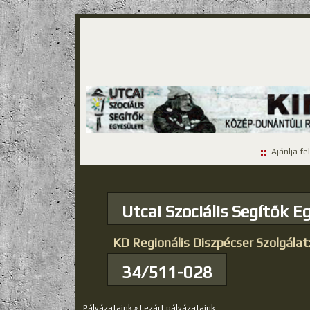
Ajánlja fe
Utcai Szociális Segítők E
KD Regionális Diszpécser Szolgálat
34/511-028
Pályázataink
»
Lezárt pályázataink