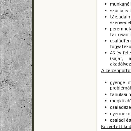
munkanél
szociális
társadalm
szenvedél
peremhel
tartósan 
családfen
fogyatéko
45 év fel
(saját, 
akadályoz
A célcsoporto
gyenge m
problémá
tanulási 
megküzdés
családsze
gyermekn
családi é
Közvetett ke