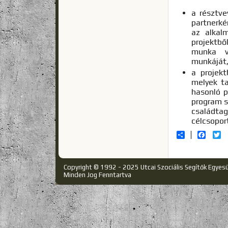
a résztve
partnerké
az alkalm
projektbő
munka vi
munkáját,
a projekt
melyek ta
hasonló p
program s
családtag
célcsoport
Share
Facebo
Tw
Copyright © 1992 - 2025 Utcai Szociális Segítők Egyes
Minden Jog Fenntartva