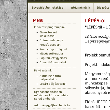
Egyesület bemutatása
Intézményünk
Diszpécs
Menü
LÉPÉSről - 
"LÉPÉSről - L.
Innovatív programjaink
Biokertészet
kialakítása
Létbiztonság 
Drámapedagógia
Segítségnyújt
Kreatív csoport
Közösségi szolgálat
Művészetterápia
Projekt bemu
Papírbrikett gyártás
Önsegítő csoportok
Projekt indok
Pályázataink
Magyarországo
Aktuálisan futó
a munkaerő 
pályázataink
munkaképes k
Lezárt pályázataink
súlyosbítja, 
Újrahasznosításban
alacsonyabb i
működnek közre a nehéz
sorsú emberek
Előző HEFOP 
Adománygyűjtési felhívás
használt mi