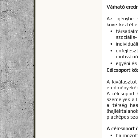
Várható ered
Az igénybe 
következtébe
társadal
szociális
individuá
önfejles
motiváció
egyéni és
Célcsoport k
A kiválasztot
eredményeként
A célcsoport 
személyek a l
a térség has
(hajléktalano
piacképes sza
A célcsoport 
halmozott