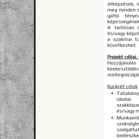
átképzések, s
meg minden el
gátló ténye
képességének
A tartósan 
és/vagy képzé
a szakmai tu
következhet.
Projekt céljai
Hozzájárul
kirekeszt
reintegrációj
Konkrét célok
Tatabányá
iskolai
szakképz
és/vagy m
Munkaerő 
szükség
szolgálta
beilleszk