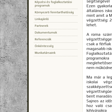
segítségével
Képzési és foglalkoztatási
Ezen gyakorla
programok
általános isk
Környezeti fenntarthatóság
mint amit a Mu
Linkajánló
végzettség: 2
lehet.
Partnerek
Dokumentumok
A roma szárm
végzettségge
Referenciák
csak a férfiak
Önkéntesség
magasabb isko
Munkatársaink
Foglalkoztat
programokra 
meglehetősen
nem működnek
Ma már a leg
iskolai vé
szakképzet
végzettségűe
bent maradás
Sajnos az idő
hoz való csa
kihívásokra