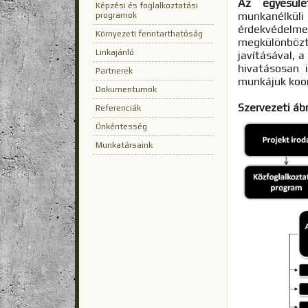
Az egyesüle
Képzési és foglalkoztatási
munkanélküli
programok
érdekvédelme
Környezeti fenntarthatóság
megkülönbözt
Linkajánló
javításával, 
hivatásosan 
Partnerek
munkájuk koor
Dokumentumok
Szervezeti ábr
Referenciák
Önkéntesség
Munkatársaink