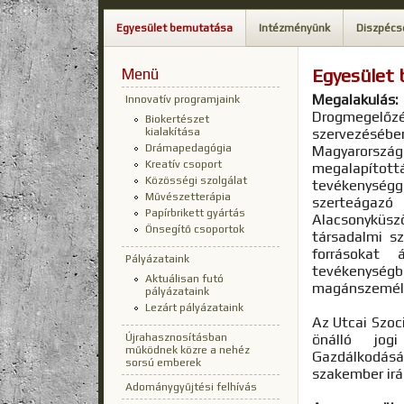
Egyesület bemutatása
Intézményünk
Diszpécs
Menü
Egyesület
Megalakulás:
Innovatív programjaink
Drogmegelő
Biokertészet
kialakítása
szervezésébe
Drámapedagógia
Magyarország
Kreatív csoport
megalapítot
Közösségi szolgálat
tevékenységg
Művészetterápia
szerteágazó
Papírbrikett gyártás
Alacsonyküs
Önsegítő csoportok
társadalmi s
forrásokat 
Pályázataink
tevékenységb
Aktuálisan futó
magánszemély
pályázataink
Lezárt pályázataink
Az Utcai Szoc
Újrahasznosításban
önálló jog
működnek közre a nehéz
Gazdálkodás
sorsú emberek
szakember irán
Adománygyűjtési felhívás